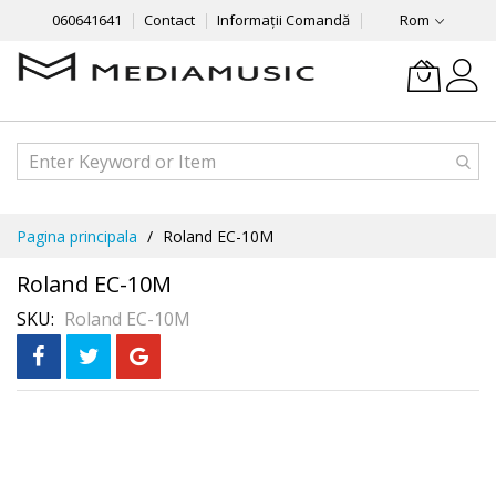
060641641
Contact
Informații Comandă
Rom
Mergeti
Pagina principala
Roland EC-10M
la
Continut
Roland EC-10M
SKU
Roland EC-10M
Skip
to
the