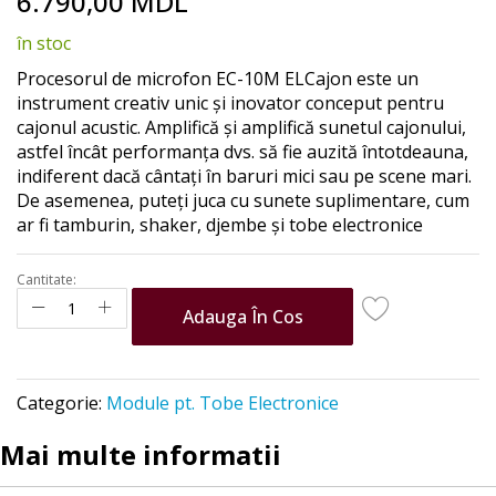
6.790,00 MDL
to
the
în stoc
beginning
of
Procesorul de microfon EC-10M ELCajon este un
the
instrument creativ unic și inovator conceput pentru
images
cajonul acustic. Amplifică și amplifică sunetul cajonului,
gallery
astfel încât performanța dvs. să fie auzită întotdeauna,
indiferent dacă cântați în baruri mici sau pe scene mari.
De asemenea, puteți juca cu sunete suplimentare, cum
ar fi tamburin, shaker, djembe și tobe electronice
Cantitate:
Adauga În Cos
Categorie:
Module pt. Tobe Electronice
Mai multe informatii