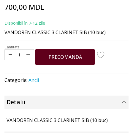
Skip
700,00 MDL
to
the
beginning
Disponibil în 7-12 zile
of
VANDOREN CLASSIC 3 CLARINET SIB (10 buc)
the
images
gallery
Cantitate:
PRECOMANDĂ
Categorie:
Ancii
Detalii
VANDOREN CLASSIC 3 CLARINET SIB (10 buc)