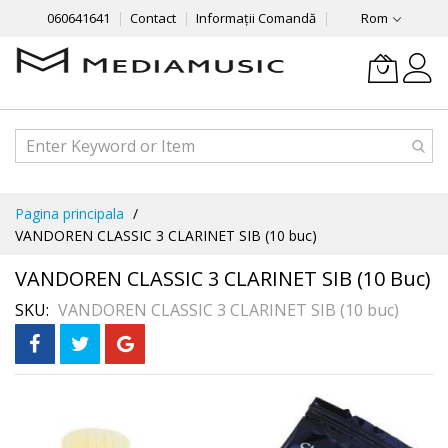
060641641
Contact
Informații Comandă
Rom
Mergeti
Pagina principala
la
VANDOREN CLASSIC 3 CLARINET SIB (10 buc)
Continut
VANDOREN CLASSIC 3 CLARINET SIB (10 Buc)
SKU
VANDOREN CLASSIC 3 CLARINET SIB (10 buc)
Skip
to