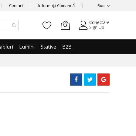
Contact
Informații Comandă
Rom
Conectare
Sign Up
abluri
Lumini
Stative
B2B