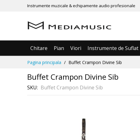
Instrumente muzicale & echipamente audio profesionale
Chitare
Pian
Viori
Instrumente de Suflat
Mergeti
Pagina principala
Buffet Crampon Divine Sib
la
Continut
Buffet Crampon Divine Sib
SKU
Buffet Crampon Divine Sib
În 3 rate
Skip
fără dobândă
to
the
end
of
the