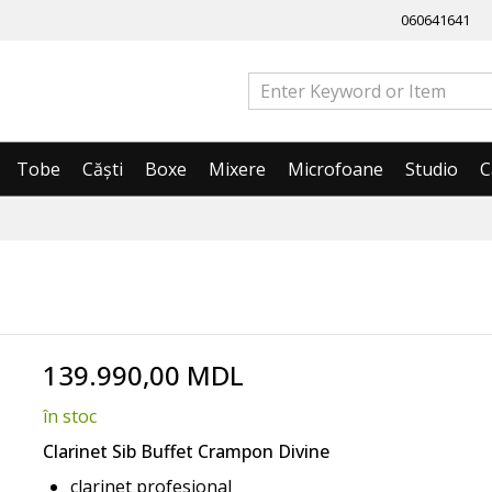
060641641
Tobe
Căști
Boxe
Mixere
Microfoane
Studio
C
139.990,00 MDL
în stoc
Clarinet Sib Buffet Crampon Divine
clarinet profesional