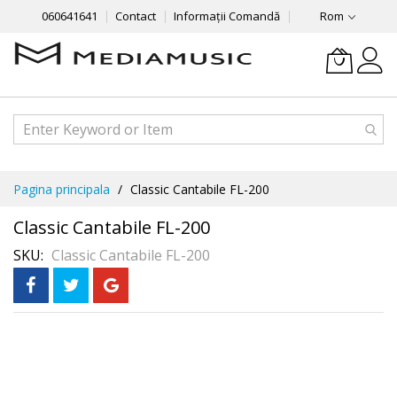
060641641
Contact
Informații Comandă
Rom
Mergeti
Pagina principala
Classic Cantabile FL-200
la
Continut
Classic Cantabile FL-200
SKU
Classic Cantabile FL-200
Skip
În 3 rate
fără dobândă
to
the