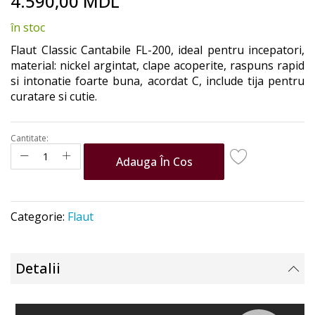
4.590,00 MDL
to
the
în stoc
beginning
of
Flaut Classic Cantabile FL-200, ideal pentru incepatori,
the
material: nickel argintat, clape acoperite, raspuns rapid
images
si intonatie foarte buna, acordat C, include tija pentru
gallery
curatare si cutie.
Cantitate:
Adauga În Cos
Categorie:
Flaut
Detalii