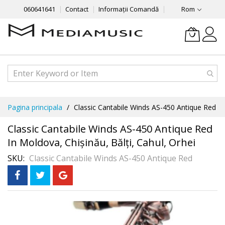
060641641
Contact
Informații Comandă
Rom
Mergeti
Pagina principala
Classic Cantabile Winds AS-450 Antique Red
la
Continut
Classic Cantabile Winds AS-450 Antique Red
In Moldova, Chișinău, Bălți, Cahul, Orhei
SKU
Classic Cantabile Winds AS-450 Antique Red
Skip
În 3 rate
fără dobândă
to