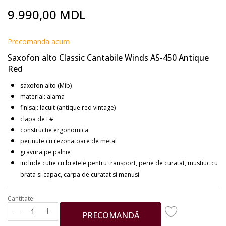
Skip
9.990,00 MDL
to
the
beginning
Precomanda acum
of
Saxofon alto Classic Cantabile Winds AS-450 Antique
the
Red
images
gallery
saxofon alto (Mib)
material: alama
finisaj: lacuit (antique red vintage)
clapa de F#
constructie ergonomica
perinute cu rezonatoare de metal
gravura pe palnie
include cutie cu bretele pentru transport, perie de curatat, mustiuc cu
brata si capac, carpa de curatat si manusi
Cantitate:
PRECOMANDĂ