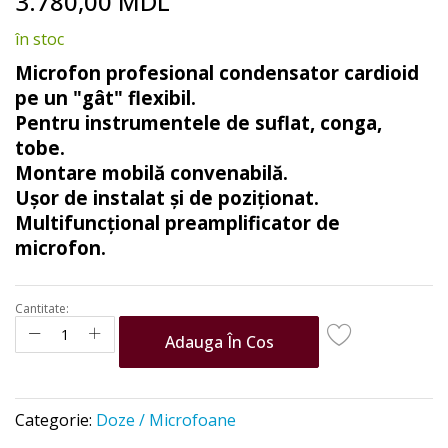
3.780,00 MDL
to
the
în stoc
beginning
of
Microfon profesional condensator cardioid
the
pe un "gât" flexibil.
images
Pentru instrumentele de suflat, conga,
gallery
tobe.
Montare mobilă convenabilă.
Ușor de instalat și de poziționat.
Multifuncțional preamplificator de
microfon.
Cantitate:
Adauga În Cos
Categorie:
Doze / Microfoane