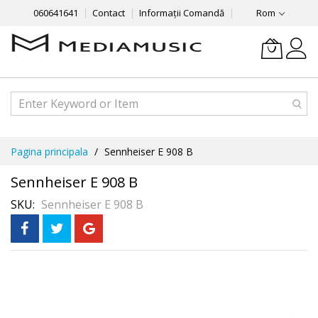
060641641
Contact
Informații Comandă
Rom
Mergeti
Pagina principala
Sennheiser E 908 B
la
Continut
Sennheiser E 908 B
SKU
Sennheiser E 908 B
Skip
În 3 rate
fără dobândă
to
the