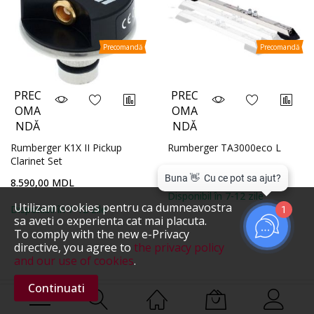
Precomandă
Precomandă
PREC
PREC
OMA
OMA
NDĂ
NDĂ
Rumberger K1X II Pickup
Rumberger TA3000eco L
Clarinet Set
15.500,00 MDL
8.590,00 MDL
Disponibil în 7-12 zile
Utilizam cookies pentru ca dumneavostra
Disponibil în 7-12 zile
1
sa aveti o experienta cat mai placuta.
To comply with the new e-Privacy
directive, you agree to
the privacy policy
and our use of cookies
.
Continuati