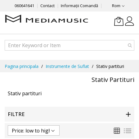
060641641
Contact
Informații Comandă
Rom
Mergeti
Pagina principala
Instrumente de Suflat
Stativ partituri
la
Continut
Stativ Partituri
Stativ partituri
FILTRE
Grila
List