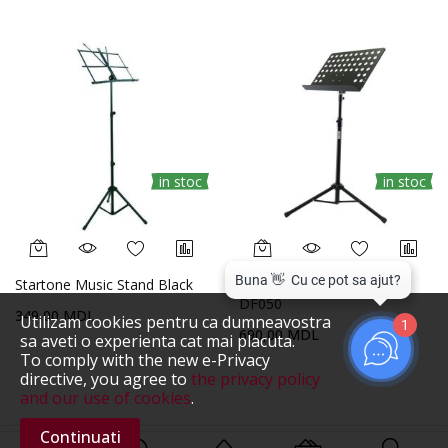
in stoc
in stoc
Startone Music Stand Black
Stativ Partitura Soundstil
DF050
349,00 MDL
Utilizam cookies pentru ca dumneavostra
1
690,00 MDL
sa aveti o experienta cat mai placuta.
To comply with the new e-Privacy
directive, you agree to
the privacy policy
and our use of cookies
.
Continuati