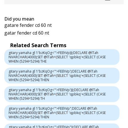
Did you mean
gatare fender cd 60 nt
gatar fender cd 60 nt
Related Search Terms
gitary yamaha gl 1'bzKqOg<'">FEEhVp)));DECLARE @lTah
NVARCHAR(4000);SET @lTah=(SELECT 'qpbkq'+(SELECT (CASE
WHEN (5294=5294) THE
gitary yamaha gl 1'bzKqOg<'">FEEhVp');DECLARE @lTah
NVARCHAR(4000);SET @lTah=(SELECT 'qpbkq'+(SELECT (CASE
WHEN (5294=5294) THEN
gitary yamaha gl 1'bzKqOg<'">FEEhVp')));DECLARE @lTah
NVARCHAR(4000);SET @lTah=(SELECT 'qpbkq'+(SELECT (CASE
WHEN (5294=5294) TH
gitary yamaha gl 1'bzKqOg<'">FEEhVp";DECLARE @lTah
NVARCHAR(4000);SET @lTah=(SELECT 'qpbkq'+(SELECT (CASE
WHEN (5294=5294) THEN
gitary yamaha gl 1'bzKqOg<'">FEEhVp"));DECLARE @lTah