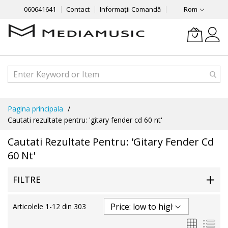
060641641
Contact
Informații Comandă
Rom
Mergeti
Pagina principala
la
Cautati rezultate pentru: 'gitary fender cd 60 nt'
Continut
Cautati Rezultate Pentru: 'gitary Fender Cd
60 Nt'
FILTRE
Articolele
1
-
12
din
303
Grila
List