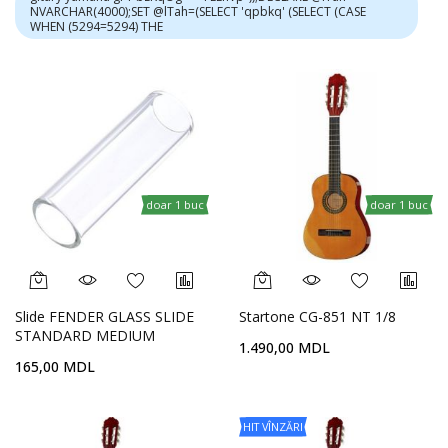
NVARCHAR(4000);SET @lTah=(SELECT 'qpbkq' (SELECT (CASE
WHEN (5294=5294) THE
doar 1 buc
doar 1 buc
Slide FENDER GLASS SLIDE
Startone CG-851 NT 1/8
STANDARD MEDIUM
1.490,00 MDL
165,00 MDL
HIT VÎNZĂRI