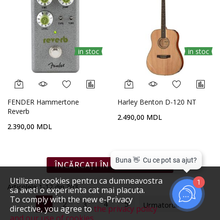
in stoc
in stoc
FENDER Hammertone
Harley Benton D-120 NT
Reverb
2.490,00 MDL
2.390,00 MDL
ÎNCĂRCAȚI ÎN CONTINUARE
Utilizam cookies pentru ca dumneavostra
1
Articolele
1
-
12
din
303
sa aveti o experienta cat mai placuta.
To comply with the new e-Privacy
1
2
3
4
5
Urmatorul
directive, you agree to
the privacy policy
and our use of cookies
.