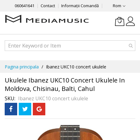
060641641
Contact
Informații Comandă
Rom
Mergeti
Pagina principala
Ibanez UKC10 concert ukulele
la
Continut
Ukulele Ibanez UKC10 Concert Ukulele In
Moldova, Chisinau, Balti, Cahul
SKU
Ibanez UKC10 concert ukulele
Skip
În 3 rate
fără dobândă
to