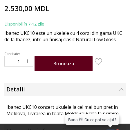
Skip
2.530,00 MDL
to
the
beginning
Disponibil în 7-12 zile
of
Ibanez UKC10 este un ukelele cu 4 corzi din gama UKC
the
de la Ibanez, într-un finisaj clasic Natural Low Gloss.
images
gallery
Cantitate:
Broneaza
Detalii
Ibanez UKC10 concert ukulele la cel mai bun pret in
Moldova, Livrarea in toata Moldova! Plata la primire.