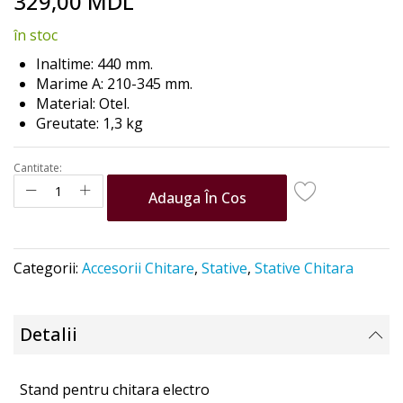
329,00 MDL
to
the
în stoc
beginning
of
Inaltime: 440 mm.
the
Marime A: 210-345 mm.
images
Material: Otel.
gallery
Greutate: 1,3 kg
Cantitate:
Adauga În Cos
Categorii:
Accesorii Chitare
,
Stative
,
Stative Chitara
Detalii
Stand pentru chitara electro