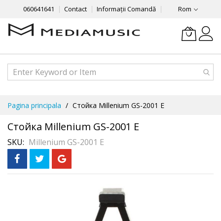
060641641
Contact
Informații Comandă
Rom
Mergeti
Pagina principala
Стойка Millenium GS-2001 E
la
Continut
Стойка Millenium GS-2001 E
SKU
Millenium GS-2001 E
Skip
to
the