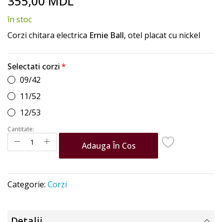
355,00 MDL
to
the
în stoc
beginning
of
Corzi chitara electrica
Ernie Ball
, otel placat cu nickel
the
images
gallery
Selectati corzi
09/42
11/52
12/53
Cantitate:
Adauga În Cos
Categorie:
Corzi
Detalii