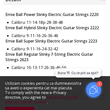
Ernie Ball Power Slinky Electric Guitar Strings 2220
Calibru: 11-14-18p-28-38-48
Ernie Ball Hybrid Slinky Electric Guitar Strings 2222
Calibru: 9-11-16-26-36-46
Ernie Ball Super Slinky Electric Guitar Strings 2223
Calibru: 9-11-16-24-32-42
Ernie Ball Regular Slinky 7-String Electric Guitar
Strings 2623
Calibru: 10-13-17-26-36-46-56
Mai multe informatii
Utilizam cookies pentru ca dumneavostra
1
sa aveti o experienta cat mai placuta.
To comply with the new e-Privacy
Recenzii
directive, you agree to
the privacy policy
and our use of cookies
.