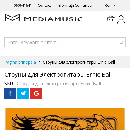
060641641
Contact
Informații Comandă
Rom
Mergeti
Pagina principala
Струны для электрогитары Ernie Ball
la
Continut
Струны Для Электрогитары Ernie Ball
SKU
Струны для электрогитары Ernie Ball
Skip
to
the