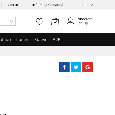
Contact
Informații Comandă
Rom
Conectare
Sign Up
abluri
Lumini
Stative
B2B