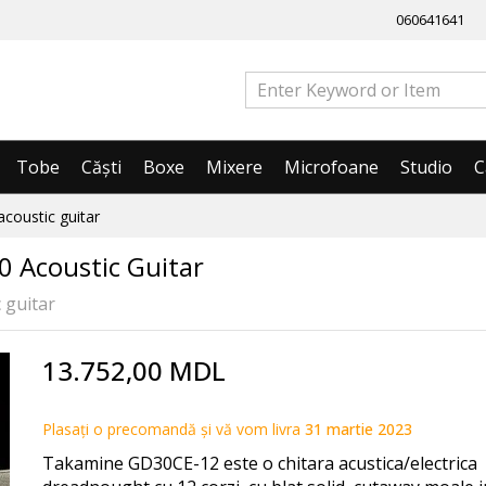
060641641
Tobe
Căști
Boxe
Mixere
Microfoane
Studio
C
coustic guitar
 Acoustic Guitar
 guitar
13.752,00 MDL
Plasați o precomandă și vă vom livra
31 martie 2023
Takamine GD30CE-12 este o chitara acustica/electrica