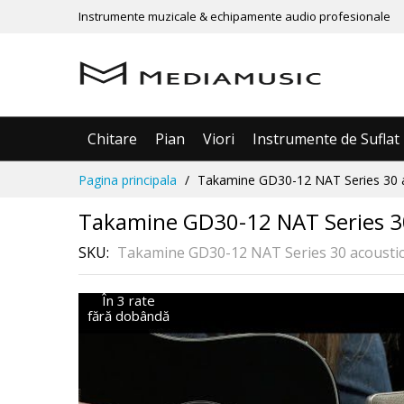
Instrumente muzicale & echipamente audio profesionale
Chitare
Pian
Viori
Instrumente de Suflat
Mergeti
Pagina principala
Takamine GD30-12 NAT Series 30 a
la
Continut
Takamine GD30-12 NAT Series 30
SKU
Takamine GD30-12 NAT Series 30 acoustic
În 3 rate
Skip
fără dobândă
to
the
end
of
the