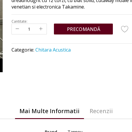
dreadnought cu 12 corzi, cu blat solid, cutaway moale in
venetian si electronica Takamine.
Cantitate:
PRECOMANDĂ
ă
Categorie:
Chitara Acustica
Mai Multe Informatii
Recenzii
Brand
Tannoy