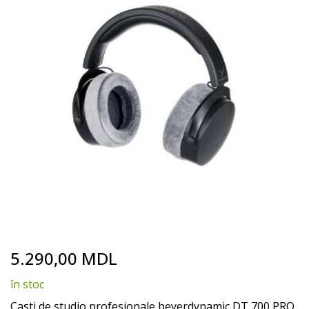
end
of
the
images
gallery
Doar 1 buc
în stoc
Skip
5.290,00 MDL
to
the
în stoc
beginning
of
Casti de studio profesionale beyerdynamic DT 700 PRO