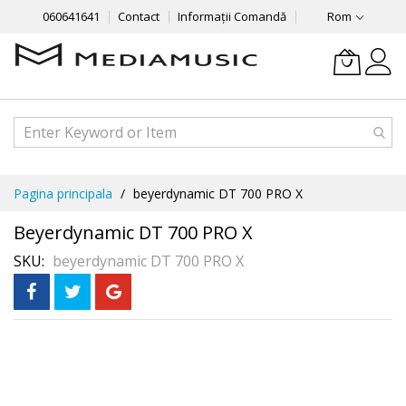
060641641
Contact
Informații Comandă
Rom
Mergeti
Pagina principala
beyerdynamic DT 700 PRO X
la
Continut
Beyerdynamic DT 700 PRO X
SKU
beyerdynamic DT 700 PRO X
Skip
În 3 rate
fără dobândă
to
the