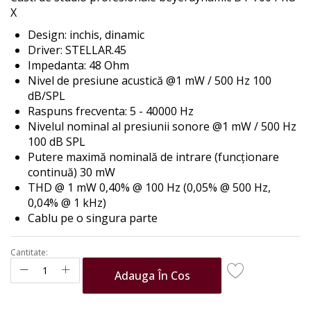
the
X
images
Design: inchis, dinamic
gallery
Driver: STELLAR.45
Impedanta: 48 Ohm
Nivel de presiune acustică @1 mW / 500 Hz 100
dB/SPL
Raspuns frecventa: 5 - 40000 Hz
Nivelul nominal al presiunii sonore @1 mW / 500 Hz
100 dB SPL
Putere maximă nominală de intrare (funcționare
continuă) 30 mW
THD @ 1 mW 0,40% @ 100 Hz (0,05% @ 500 Hz,
0,04% @ 1 kHz)
Cablu pe o singura parte
Cantitate:
Adauga În Cos