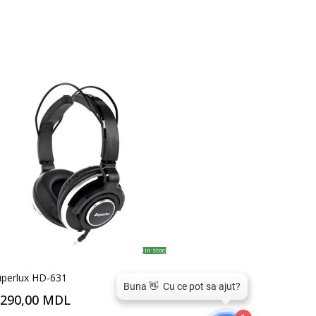
in stoc
uperlux HD-631
.290,00 MDL