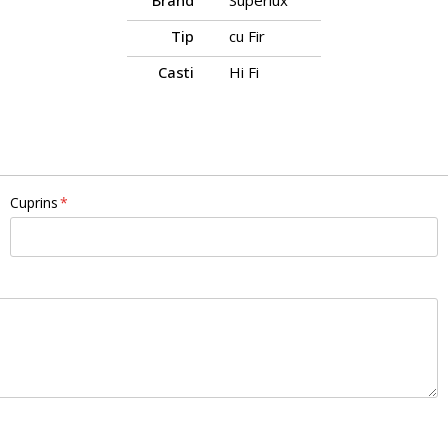
Brand
Superlux
Tip
cu Fir
Casti
Hi Fi
Cuprins