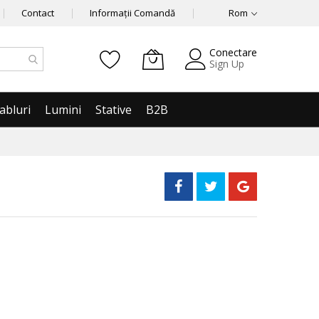
Contact
Informații Comandă
Rom
Conectare
Sign Up
abluri
Lumini
Stative
B2B