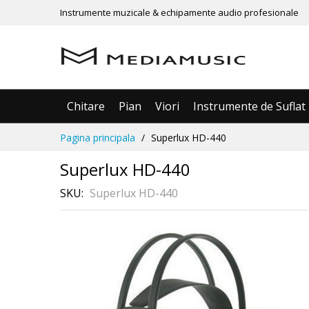
Instrumente muzicale & echipamente audio profesionale
Chitare
Pian
Viori
Instrumente de Suflat
Mergeti
Pagina principala
Superlux HD-440
la
Continut
Superlux HD-440
SKU
Superlux HD-440
Skip
to
the
end
of
the