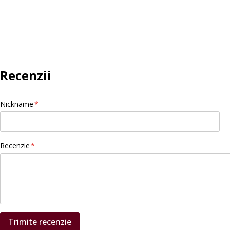
images
gallery
Recenzii
Nickname
Recenzie
Trimite recenzie