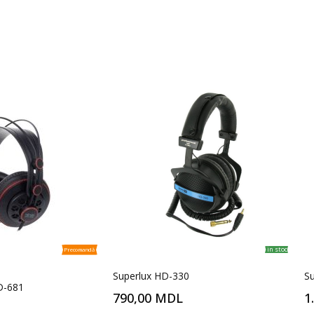
in stoc
Precomandă
Superlux HD-330
S
D-681
790,00 MDL
1