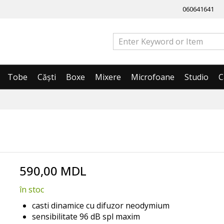
060641641
Tobe
Căști
Boxe
Mixere
Microfoane
Studio
C
590,00 MDL
în stoc
casti dinamice cu difuzor neodymium
sensibilitate 96 dB spl maxim