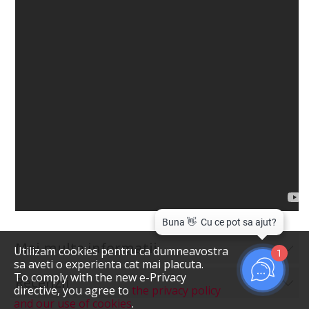
Mai multe informatii
Utilizam cookies pentru ca dumneavostra
1
sa aveti o experienta cat mai placuta.
To comply with the new e-Privacy
Recenzii
directive, you agree to
the privacy policy
and our use of cookies
.