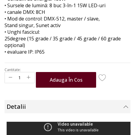
the
• Sursele de lumină: 8 buc 3-în-1 15W LED-uri
images
• canale DMX: 8CH
gallery
• Mod de control: DMX-512, master / slave,
Stand singur, Sunet activ
• Unghi fascicul:
25degree (15 grade / 35 grade / 45 grade / 60 grade
opțional)
• evaluare IP: IP65
Cantitate:
Adauga În Cos
Detalii