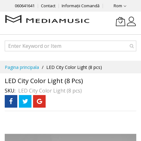
060641641
Contact
Informații Comandă
Rom
Mergeti
Pagina principala
LED City Color Light (8 pcs)
la
Continut
LED City Color Light (8 Pcs)
SKU
LED City Color Light (8 pcs)
Skip
to
the