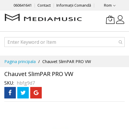
060641641
Contact
Informații Comandă
Rom
Mergeti
Pagina principala
Chauvet SlimPAR PRO VW
la
Continut
Chauvet SlimPAR PRO VW
SKU
hbfg9d7
Skip
Рассрочка
3 месяца без %
to
the