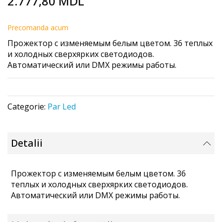
2.777,80 MDL
to
the
beginning
Precomanda acum
of
Прожектор с изменяемым белым цветом. 36 теплых
the
и холодных сверхярких светодиодов.
images
Автоматический или DMX режимы работы.
gallery
Categorie:
Par Led
Detalii
Прожектор с изменяемым белым цветом. 36
теплых и холодных сверхярких светодиодов.
Автоматический или DMX режимы работы.