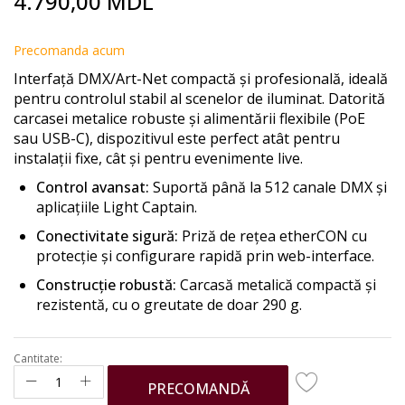
4.790,00 MDL
to
the
beginning
Precomanda acum
of
Interfață DMX/Art-Net compactă și profesională, ideală
the
pentru controlul stabil al scenelor de iluminat. Datorită
images
carcasei metalice robuste și alimentării flexibile (PoE
gallery
sau USB-C), dispozitivul este perfect atât pentru
instalații fixe, cât și pentru evenimente live.
Control avansat:
Suportă până la 512 canale DMX și
aplicațiile Light Captain.
Conectivitate sigură:
Priză de rețea etherCON cu
protecție și configurare rapidă prin web-interface.
Construcție robustă:
Carcasă metalică compactă și
rezistentă, cu o greutate de doar 290 g.
Cantitate:
PRECOMANDĂ