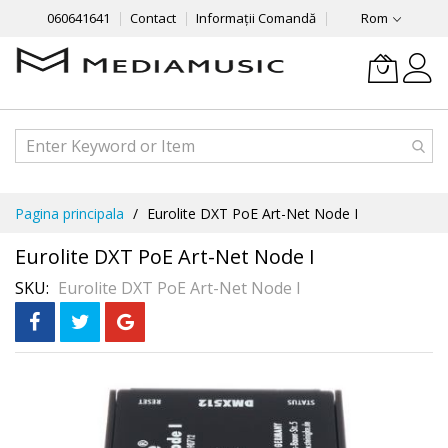
060641641
Contact
Informații Comandă
Rom
Mergeti
Pagina principala
Eurolite DXT PoE Art-Net Node I
la
Continut
Eurolite DXT PoE Art-Net Node I
SKU
Eurolite DXT PoE Art-Net Node I
Skip
to
the