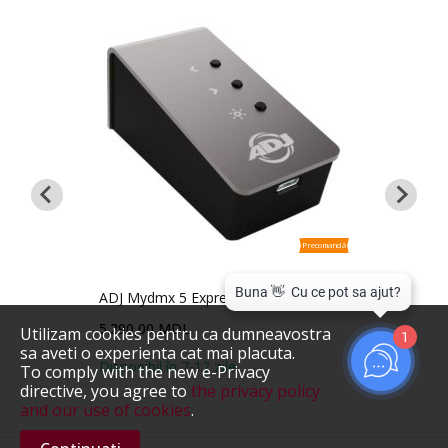
Precomandă
Precomandă
ADJ Mydmx 5 Express
Show
5.290,00 MDL
5.29
Utilizam cookies pentru ca dumneavostra
1
sa aveti o experienta cat mai placuta.
Disponibil în 7-12 zile
Prec
To comply with the new e-Privacy
directive, you agree to
the privacy policy
and our use of cookies
.