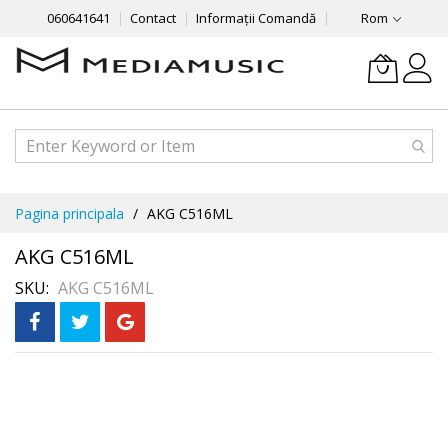
060641641
Contact
Informații Comandă
Rom
Mergeti
Pagina principala
AKG C516ML
la
Continut
AKG C516ML
SKU
AKG C516ML
Skip
to
the