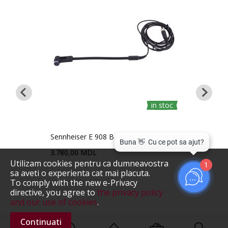
in stoc
Precomandă
Sennheiser E 908 B EW System
Audi
3.780,00 MDL
4.15
Utilizam cookies pentru ca dumneavostra
1
sa aveti o experienta cat mai placuta.
Prec
To comply with the new e-Privacy
directive, you agree to
the privacy policy
and our use of cookies
.
Continuati