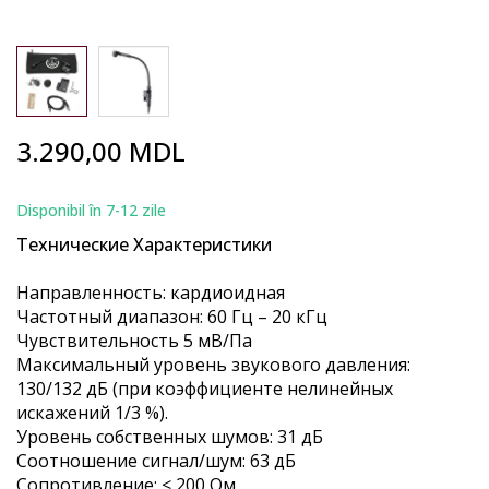
Skip
3.290,00 MDL
to
the
beginning
Disponibil în 7-12 zile
of
Технические Характеристики
the
images
Направленность: кардиоидная
gallery
Частотный диапазон: 60 Гц – 20 кГц
Чувствительность 5 мВ/Па
Максимальный уровень звукового давления:
130/132 дБ (при коэффициенте нелинейных
искажений 1/3 %).
Уровень собственных шумов: 31 дБ
Соотношение сигнал/шум: 63 дБ
Сопротивление: < 200 Ом