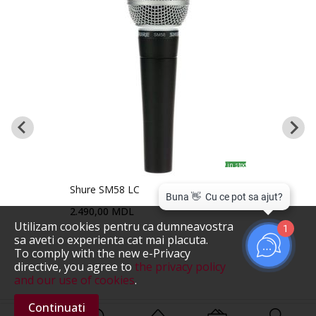
in stoc
ă
Shure SM58 LC
2.490,00 MDL
Utilizam cookies pentru ca dumneavostra
1
sa aveti o experienta cat mai placuta.
To comply with the new e-Privacy
directive, you agree to
the privacy policy
and our use of cookies
.
Continuati