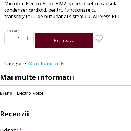
Microfon Electro-Voice HM2 tip head-set cu capsula
the
condenser cardioid, p
entru funcționare cu
images
transmițătorul de buzunar al sistemului wireless RE1
gallery
Cantitate:
Broneaza
Categorie:
Microfoane cu Fir
Mai multe informatii
Electro-Voice
Recenzii
Nickname