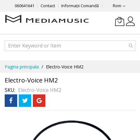
060641641
Contact
Informații Comandă
Rom
Mergeti
Pagina principala
Electro-Voice HM2
la
Continut
Electro-Voice HM2
SKU
Electro-Voice HM2
Skip
to
the