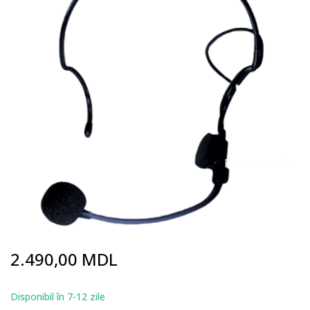
end
of
the
images
gallery
Precomandă
Skip
2.490,00 MDL
to
the
beginning
Disponibil în 7-12 zile
of