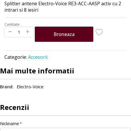
Splitter antene Electro-Voice RE3-ACC-AASP
activ cu 2
the
intrari si 8 iesiri
images
gallery
Cantitate:
Broneaza
Categorie:
Accesorii
Mai multe informatii
Electro-Voice
Recenzii
Nickname