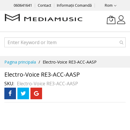
060641641
Contact
Informații Comandă
Rom
Mergeti
Pagina principala
Electro-Voice RE3-ACC-AASP
la
Continut
Electro-Voice RE3-ACC-AASP
SKU
Electro-Voice RE3-ACC-AASP
Skip
to
the