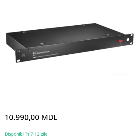
end
of
the
images
gallery
Precomandă
Skip
10.990,00 MDL
to
the
beginning
Disponibil în 7-12 zile
of