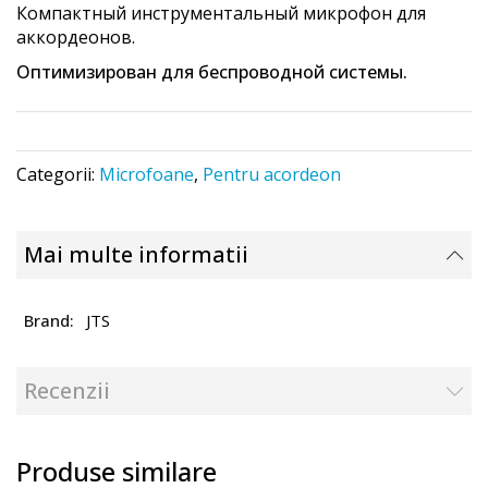
Компактный инструментальный микрофон для
the
аккордеонов.
images
gallery
Оптимизирован для беспроводной системы.
Categorii:
Microfoane
,
Pentru acordeon
Mai multe informatii
JTS
Recenzii
Produse similare