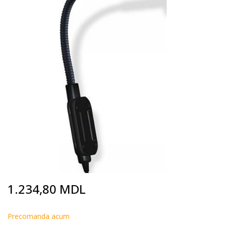
end
of
the
images
gallery
Skip
1.234,80 MDL
to
the
beginning
Precomanda acum
of