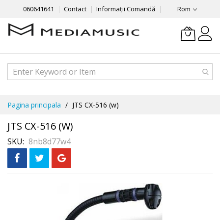
060641641
Contact
Informații Comandă
Rom
Mergeti
Pagina principala
JTS CX-516 (w)
la
Continut
JTS CX-516 (w)
SKU
8nb8d77w4
Skip
Рассрочка
3 месяца без %
to
the