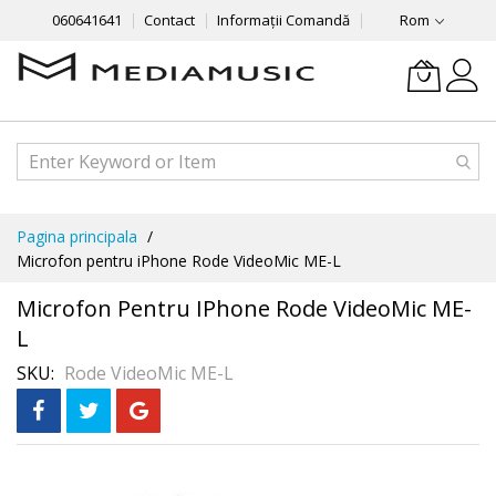
060641641
Contact
Informații Comandă
Rom
Mergeti
Pagina principala
la
Microfon pentru iPhone Rode VideoMic ME-L
Continut
Microfon Pentru IPhone Rode VideoMic ME-
L
SKU
Rode VideoMic ME-L
Skip