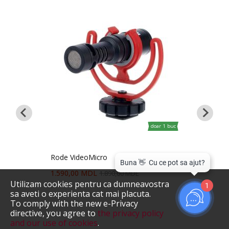
doar 1 buc
recomandă
Rode VideoMicro
1.590,00 MDL
1.890,00 MDL
Microfo
Utilizam cookies pentru ca dumneavostra
1
1.690,
sa aveti o experienta cat mai placuta.
To comply with the new e-Privacy
directive, you agree to
the privacy policy
and our use of cookies
.