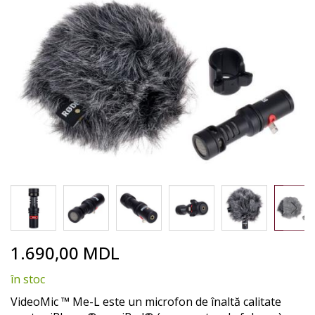
to
the
end
of
the
images
gallery
Skip
1.690,00 MDL
to
the
în stoc
beginning
of
VideoMic ™ Me-L este un microfon de înaltă calitate