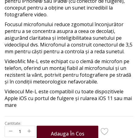
the
pentru iPhone® sau iPad® (cu conector de fulgere),
images
conceput pentru a obține un sunet incredibil la
gallery
fotografiere video.
Focusul microfonului reduce zgomotul înconjurător
pentru a se concentra asupra a ceea ce decolați,
asigurând claritatea și inteligibilitatea sunetului pe
videoclipul dvs. Microfonul a construit conectorul de 3,5
mm pentru căști pentru a controla și a reda sunetul.
VideoMic Me-L este echipat cu o clemă de microfon pe
telefon, oferind un montaj fiabil al microfonului și un
rezistent la vânt, potrivit pentru fotografiere pe stradă
și în condiții meteorologice nefavorabile.
Videocul Me-L este compatibil cu toate dispozitivele
Apple iOS cu portul de fulgere și rularea iOS 11 sau mai
mare
Cantitate:
Adauga În Cos