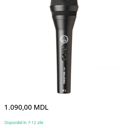
end
of
the
images
gallery
Precomandă
Skip
1.090,00 MDL
to
the
beginning
Disponibil în 7-12 zile
of