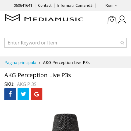
060641641
Contact
Informații Comandă
Rom
Mergeti
Pagina principala
AKG Perception Live P3s
la
Continut
AKG Perception Live P3s
SKU
AKG P 3S
Skip
to
the