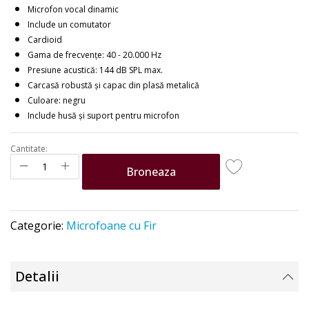
the
Microfon vocal dinamic
images
Include un comutator
gallery
Cardioid
Gama de frecvențe: 40 - 20.000 Hz
Presiune acustică: 144 dB SPL max.
Carcasă robustă și capac din plasă metalică
Culoare: negru
Include husă și suport pentru microfon
Cantitate:
Broneaza
Categorie:
Microfoane cu Fir
Detalii