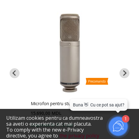
Precomandă
andă
 TF-5
Microfon pentru studio Rode K2
15.690,00 MDL
Microfon
Utilizam cookies pentru ca dumneavostra
1
835 Set-
sa aveti o experienta cat mai placuta.
Disponibil în 7-12 zile
To comply with the new e-Privacy
16.780,
directive, you agree to
the privacy policy