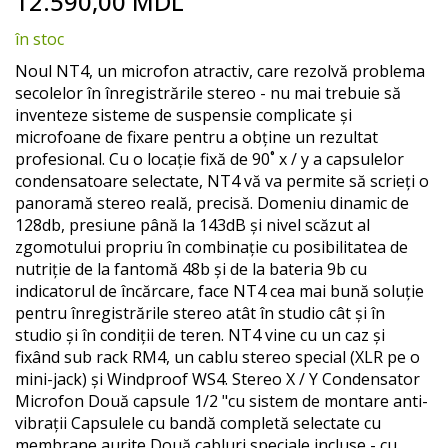
12.590,00 MDL
to
the
în stoc
beginning
of
Noul NT4, un microfon atractiv, care rezolvă problema
the
secolelor în înregistrările stereo - nu mai trebuie să
images
inventeze sisteme de suspensie complicate și
gallery
microfoane de fixare pentru a obține un rezultat
profesional. Cu o locație fixă ​​de 90˚ x / y a capsulelor
condensatoare selectate, NT4 vă va permite să scrieți o
panoramă stereo reală, precisă. Domeniu dinamic de
128db, presiune până la 143dB și nivel scăzut al
zgomotului propriu în combinație cu posibilitatea de
nutriție de la fantomă 48b și de la bateria 9b cu
indicatorul de încărcare, face NT4 cea mai bună soluție
pentru înregistrările stereo atât în ​​studio cât și în
studio și în condiții de teren. NT4 vine cu un caz și
fixând sub rack RM4, un cablu stereo special (XLR pe o
mini-jack) și Windproof WS4. Stereo X / Y Condensator
Microfon Două capsule 1/2 "cu sistem de montare anti-
vibrații Capsulele cu bandă completă selectate cu
membrane aurite Două cabluri speciale incluse - cu