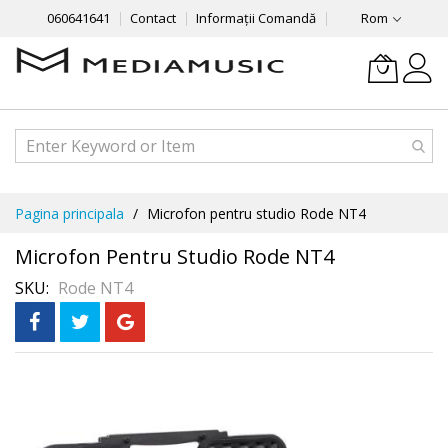
060641641
Contact
Informații Comandă
Rom
Mergeti
Pagina principala
Microfon pentru studio Rode NT4
la
Continut
Microfon Pentru Studio Rode NT4
SKU
Rode NT4
Skip
to
the