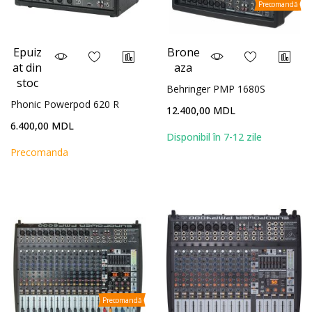
Precomandă
Epuiz
Brone
at din
aza
stoc
Behringer PMP 1680S
Phonic Powerpod 620 R
12.400,00 MDL
6.400,00 MDL
Disponibil în 7-12 zile
Precomanda
Precomandă