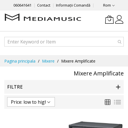
060641641
Contact
Informații Comandă
Rom
Mergeti
Pagina principala
Mixere
Mixere Amplificate
la
Continut
Mixere Amplificate
FILTRE
Grila
List