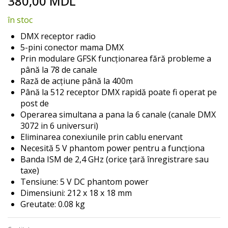
380,00 MDL
to
the
în stoc
beginning
of
DMX receptor radio
the
5-pini conector mama DMX
images
Prin modulare GFSK funcționarea fără probleme a
gallery
până la 78 de canale
Rază de acțiune până la 400m
Până la 512 receptor DMX rapidă poate fi operat pe
post de
Operarea simultana a pana la 6 canale (canale DMX
3072 in 6 universuri)
Eliminarea conexiunile prin cablu enervant
Necesită 5 V phantom power pentru a funcționa
Banda ISM de 2,4 GHz (orice țară înregistrare sau
taxe)
Tensiune: 5 V DC phantom power
Dimensiuni: 212 x 18 x 18 mm
Greutate: 0.08 kg