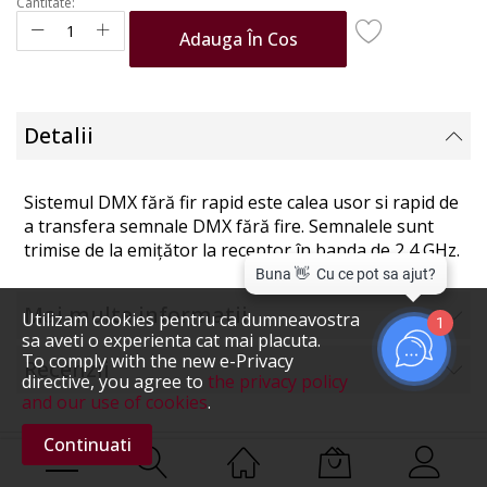
Cantitate:
Adauga În Cos
Detalii
Sistemul DMX fără fir rapid este calea usor si rapid de
a transfera semnale DMX fără fire. Semnalele sunt
trimise de la emițător la receptor în banda de 2,4 GHz.
Mai multe informatii
Utilizam cookies pentru ca dumneavostra
1
sa aveti o experienta cat mai placuta.
To comply with the new e-Privacy
Recenzii
directive, you agree to
the privacy policy
and our use of cookies
.
Continuati