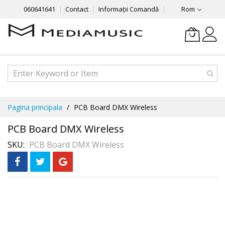
060641641
Contact
Informații Comandă
Rom
Mergeti
Pagina principala
PCB Board DMX Wireless
la
Continut
PCB Board DMX Wireless
SKU
PCB Board DMX Wireless
Skip
to
the