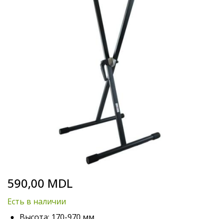
end
of
the
images
gallery
Skip
590,00 MDL
to
the
Есть в наличии
beginning
of
Высота: 170-970 мм.