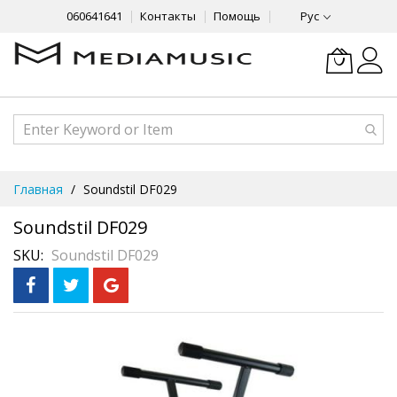
060641641
Контакты
Помощь
Рус
Skip
Главная
Soundstil DF029
to
Content
Soundstil DF029
SKU
Soundstil DF029
Skip
to
the