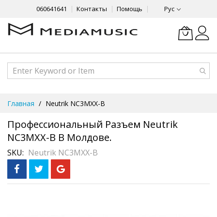
060641641
Контакты
Помощь
Рус
Skip
Главная
Neutrik NC3MXX-B
to
Content
Профессиональный Разъем Neutrik
NC3MXX-B В Молдове.
SKU
Neutrik NC3MXX-B
Skip
Рассрочка
3 месяца без %
to