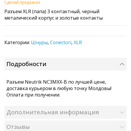
Cделай предзаказ
of
Разъем XLR (папа) 3 контактный, черный
the
металический корпус и золотые контакты
images
gallery
Категории:
Шнуры
,
Conectori
,
XLR
Подробности
Разъем Neutrik NC3MXX-B по лучшей цене,
доставка курьером в любую точку Молдовы!
Оплата при получении.
Дополнительная информация
Отзывы