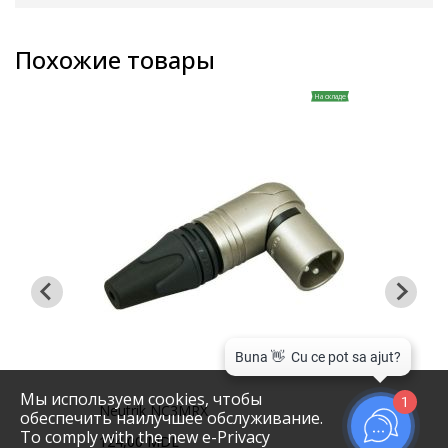
Похожие товары
На складе
кладе
Мы используем cookies, чтобы
1
Neutrik NC3MRX
Neut
обеспечить наилучшее обслуживание.
To comply with the new e-Privacy
124,00 MDL
170,