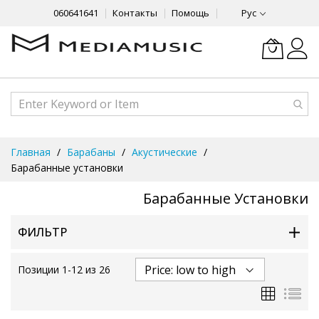
060641641
Контакты
Помощь
Рус
Skip
Главная
Барабаны
Акустические
to
Барабанные установки
Content
Барабанные Установки
ФИЛЬТР
Позиции
1
-
12
из
26
Сетка
Спи