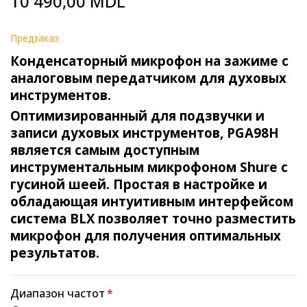
10 490,00 MDL
to
the
beginning
Предзаказ
of
Конденсаторный микрофон на зажиме с
the
images
аналоговым передатчиком для духовых
gallery
инструментов.
Оптимизированный для подзвучки и
записи духовых инструментов, PGA98H
является самым доступным
инструментальным микрофоном Shure с
гусиной шеей. Простая в настройке и
обладающая интуитивным интерфейсом
система BLX позволяет точно разместить
микрофон для получения оптимальных
результатов.
Диапазон частот