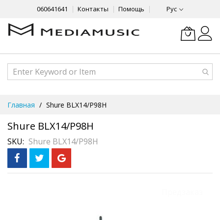
060641641
Контакты
Помощь
Рус
Skip
Главная
Shure BLX14/P98H
to
Content
Shure BLX14/P98H
SKU
Shure BLX14/P98H
Skip
Предзаказ
to
the