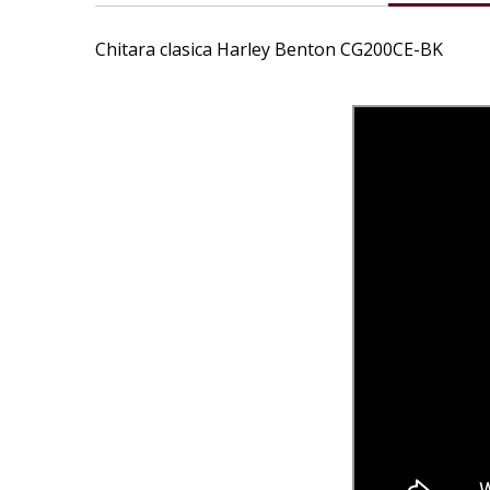
images
gallery
Chitara clasica Harley Benton CG200CE-BK