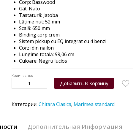
Corp: Basswood
Gât: Nato
Tastatură: Jatoba
Lățime nut: 52 mm
Scală: 650 mm
Binding corp crem
Sistem pickup cu EQ integrat cu 4 benzi
Corzi din nailon
Lungime totală: 99,06 cm
Culoare: Negru lucios
Количество:
Добавить В Корзину
Категории:
Chitara Clasica
,
Marimea standard
ности
Дополнительная Информация