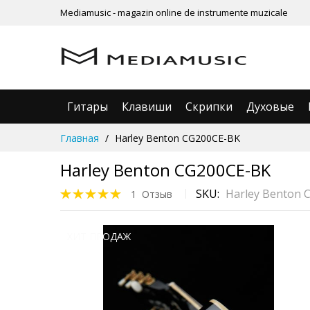
Mediamusic - magazin online de instrumente muzicale
Гитары
Клавиши
Скрипки
Духовые
Skip
Главная
Harley Benton CG200CE-BK
to
Content
Harley Benton CG200CE-BK
Параметр оценки:
SKU
Harley Benton 
1
Отзыв
100%
Skip
ХИТ ПРОДАЖ
to
the
end
of
the