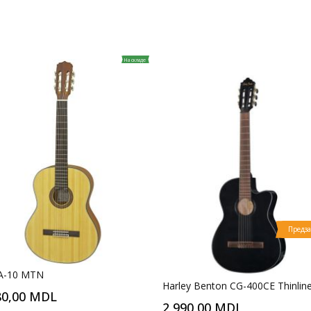
На складе
Предза
 A-10 MTN
Harley Benton CG-400CE Thinlin
80,00 MDL
2 990,00 MDL