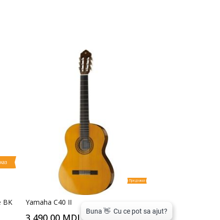
каз
Предзаказ
e BK
Yamaha C40 II
3 490,00 MDL