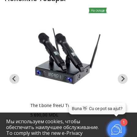
На складе
заказ
The t.bone freeU Twin HT
Senn
5 690,00 MDL
5 98
Мы используем cookies, чтобы
1
обеспечить наилучшее обслуживание.
To comply with the new e-Privacy