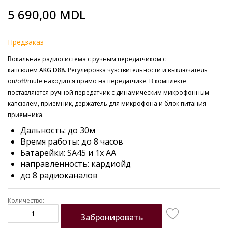
Skip
5 690,00 MDL
to
the
beginning
Предзаказ
of
the
Вокальная радиосистема с ручным передатчиком с
images
капсюлем
AKG
D88
. Регулировка чувствительности и выключатель
gallery
on/off/mute находится прямо на передатчике. В комплекте
поставляются ручной передатчик с динамическим микрофонным
капсюлем, приемник, держатель для микрофона и блок питания
приемника.
Дальность: до 30м
Время работы: до 8 часов
Батарейки: SA45 и 1x AA
направленность: кардиойд
до 8 радиоканалов
Количество:
Забронировать