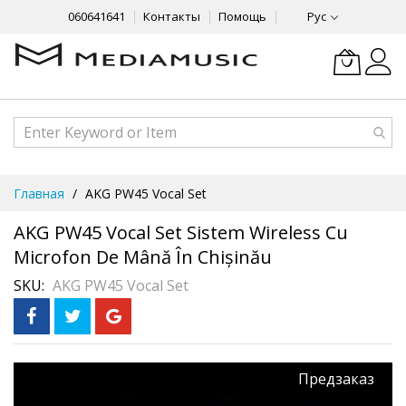
060641641
Контакты
Помощь
Рус
Skip
Главная
AKG PW45 Vocal Set
to
Content
AKG PW45 Vocal Set Sistem Wireless Cu
Microfon De Mână În Chișinău
SKU
AKG PW45 Vocal Set
Skip
Предзаказ
to