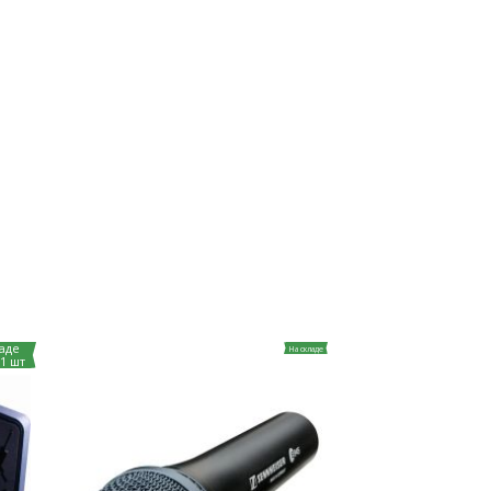
аде
На складе
1 шт