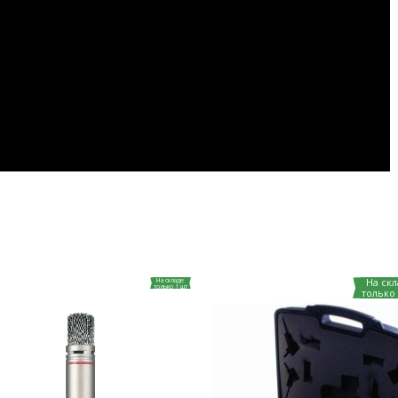
На складе
На скл
только 1 шт
только 