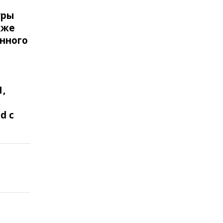
уры
кже
нного
,
d с