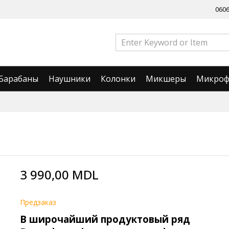
060
Барабаны
Наушники
Колонки
Микшеры
Микро
3 990,00 MDL
Предзаказ
В широчайший продуктовый ряд