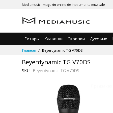
Mediamusic - magazin online de instrumente muzicale
Гитары
Клавиши
Скрипки
Духовые
Skip
Главная
Beyerdynamic TG V70DS
to
Content
Beyerdynamic TG V70DS
SKU
Beyerdynamic TG V70DS
Skip
Рассрочка
Предзаказ
3 месяца без %
to
the
end
of
the