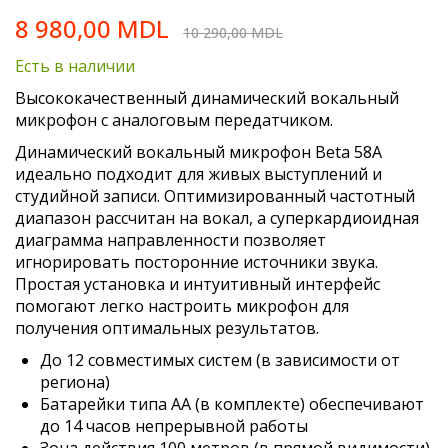
Skip
8 980,00 MDL
to
10 290,00 MDL
the
Есть в наличии
beginning
of
Высококачественный динамический вокальный
the
микрофон с аналоговым передатчиком.
images
Динамический вокальный микрофон Beta 58A
gallery
идеально подходит для живых выступлений и
студийной записи. Оптимизированный частотный
диапазон рассчитан на вокал, а суперкардиоидная
диаграмма направленности позволяет
игнорировать посторонние источники звука.
Простая установка и интуитивный интерфейс
помогают легко настроить микрофон для
получения оптимальных результатов.
До 12 совместимых систем (в зависимости от
региона)
Батарейки типа АА (в комплекте) обеспечивают
до 14 часов непрерывной работы