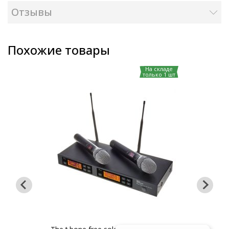
Отзывы
Похожие товары
На складе
только 1 шт
едзаказ