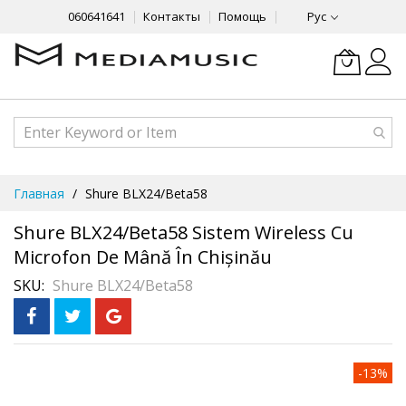
060641641
Контакты
Помощь
Рус
Skip
Главная
Shure BLX24/Beta58
to
Content
Shure BLX24/Beta58 Sistem Wireless Cu
Microfon De Mână În Chișinău
SKU
Shure BLX24/Beta58
Skip
Рассрочка
-13%
3 месяца без %
to