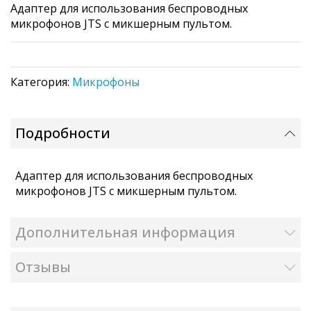
Адаптер для использования беспроводных
the
микрофонов JTS с микшерным пультом.
images
gallery
Категория:
Микрофоны
Подробности
Адаптер для использования беспроводных
микрофонов JTS с микшерным пультом.
Дополнительная информация
Отзывы