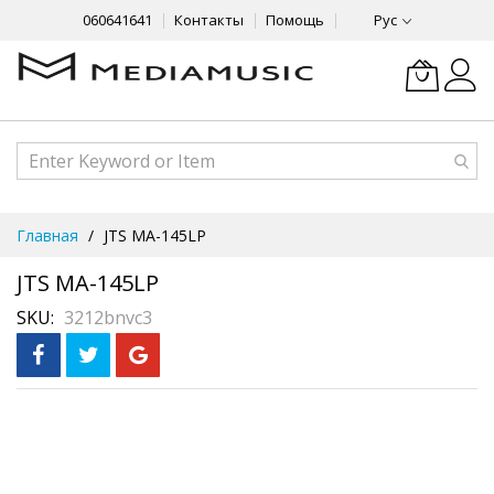
060641641
Контакты
Помощь
Рус
Skip
Главная
JTS MA-145LP
to
Content
JTS MA-145LP
SKU
3212bnvc3
Skip
Рассрочка
3 месяца без %
to
the