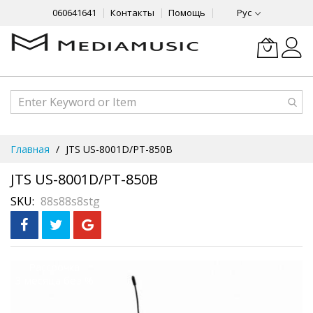
060641641
Контакты
Помощь
Рус
Skip
Главная
JTS US-8001D/PT-850B
to
Content
JTS US-8001D/PT-850B
SKU
88s88s8stg
Skip
Рассрочка
3 месяца без %
to
the