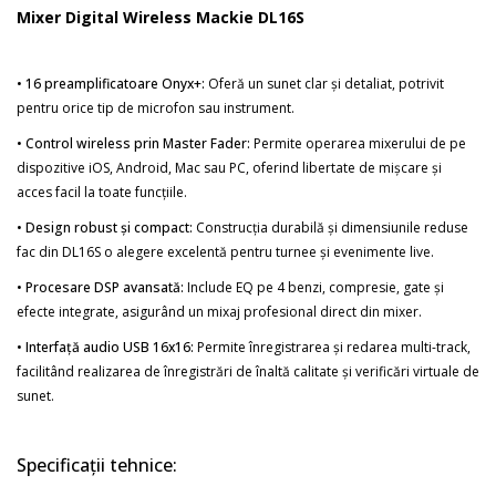
the
Mixer Digital Wireless Mackie DL16S
images
gallery
•
16 preamplificatoare Onyx+:
Oferă un sunet clar și detaliat, potrivit
pentru orice tip de microfon sau instrument.
•
Control wireless prin Master Fader:
Permite operarea mixerului de pe
dispozitive iOS, Android, Mac sau PC, oferind libertate de mișcare și
acces facil la toate funcțiile.
•
Design robust și compact:
Construcția durabilă și dimensiunile reduse
fac din DL16S o alegere excelentă pentru turnee și evenimente live.
•
Procesare DSP avansată:
Include EQ pe 4 benzi, compresie, gate și
efecte integrate, asigurând un mixaj profesional direct din mixer.
•
Interfață audio USB 16x16:
Permite înregistrarea și redarea multi-track,
facilitând realizarea de înregistrări de înaltă calitate și verificări virtuale de
sunet.
Specificații tehnice: