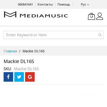
060641641
Контакты
Помощь
Рус
Skip
Главная
Mackie DL16S
to
Content
Mackie DL16S
SKU
Mackie DL16S
Skip
Рассрочка
Предзаказ
3 месяца без %
to
the