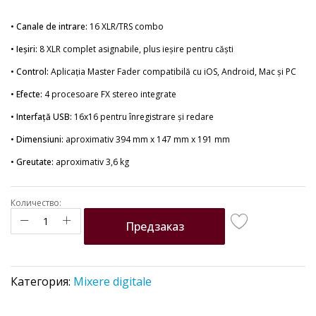
•
Canale de intrare:
16 XLR/TRS combo
•
Ieșiri:
8 XLR complet asignabile, plus ieșire pentru căști
•
Control:
Aplicația Master Fader compatibilă cu iOS, Android, Mac și PC
•
Efecte:
4 procesoare FX stereo integrate
•
Interfață USB:
16x16 pentru înregistrare și redare
•
Dimensiuni:
aproximativ 394 mm x 147 mm x 191 mm
•
Greutate:
aproximativ 3,6 kg
Количество:
Предзаказ
Категория:
Mixere digitale