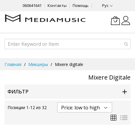
060641641
Контакты
Помощь
Рус
Skip
Главная
Микшеры
Mixere digitale
to
Content
Mixere Digitale
ФИЛЬТР
Позиции
1
-
12
из
32
Сетка
Спи