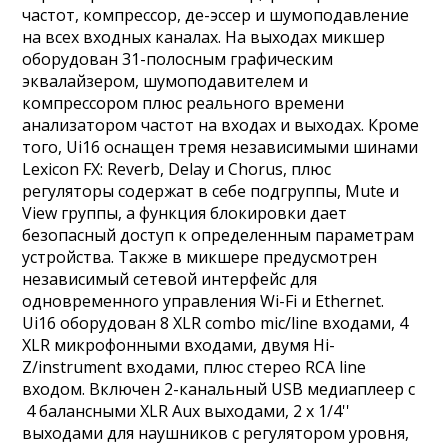
частот, компрессор, де-эссер и шумоподавление
на всех входных каналах. На выходах микшер
оборудован 31-полосным графическим
эквалайзером, шумоподавителем и
компрессором плюс реального времени
анализатором частот на входах и выходах. Кроме
того, Ui16 оснащен тремя независимыми шинами
Lexicon FX: Reverb, Delay и Chorus, плюс
регуляторы содержат в себе подгруппы, Mute и
View группы, а функция блокировки дает
безопасный доступ к определенным параметрам
устройства. Также в микшере предусмотрен
независимый сетевой интерфейс для
одновременного управления Wi-Fi и Ethernet.
Ui16 оборудован 8 XLR combo mic/line входами, 4
XLR микрофонными входами, двумя Hi-
Z/instrument входами, плюс стерео RCA line
входом. Включен 2-канальный USB медиаплеер с
4 балансными XLR Aux выходами, 2 х 1/4''
выходами для наушников с регулятором уровня,