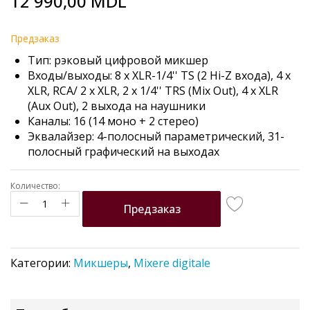
12 990,00 MDL
to
the
beginning
Предзаказ
of
Тип: рэковый цифровой микшер
the
Входы/выходы: 8 x XLR-1/4'' TS (2 Hi-Z входа), 4 x
images
XLR, RCA/ 2 x XLR, 2 x 1/4'' TRS (Mix Out), 4 x XLR
gallery
(Aux Out), 2 выхода на наушники
Каналы: 16 (14 моно + 2 стерео)
Эквалайзер: 4-полосный параметрический, 31-
полосный графический на выходах
Количество:
Предзаказ
Категории:
Микшеры
,
Mixere digitale