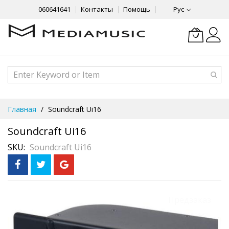
060641641
Контакты
Помощь
Рус
Skip
Главная
Soundcraft Ui16
to
Content
Soundcraft Ui16
SKU
Soundcraft Ui16
Skip
Предзаказ
to
the