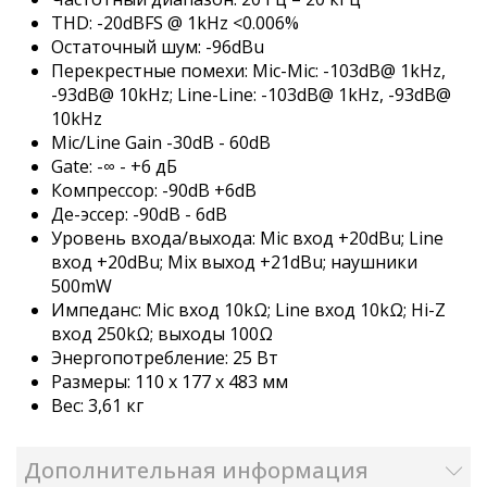
THD: -20dBFS @ 1kHz <0.006%
Остаточный шум: -96dBu
Перекрестные помехи: Mic-Mic: -103dB@ 1kHz,
-93dB@ 10kHz; Line-Line: -103dB@ 1kHz, -93dB@
10kHz
Mic/Line Gain -30dB - 60dB
Gate: -∞ - +6 дБ
Компрессор: -90dB +6dB
Де-эссер: -90dB - 6dB
Уровень входа/выхода: Mic вход +20dBu; Line
вход +20dBu; Mix выход +21dBu; наушники
500mW
Импеданс: Mic вход 10kΩ; Line вход 10kΩ; Hi-Z
вход 250kΩ; выходы 100Ω
Энергопотребление: 25 Вт
Размеры: 110 х 177 х 483 мм
Вес: 3,61 кг
Дополнительная информация