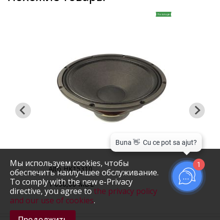
На складе
На складе
Мы используем cookies, чтобы
1
Alto HK15310
B&C 
обеспечить наилучшее обслуживание.
To comply with the new e-Privacy
1 650,00 MDL
1 69
directive, you agree to
the privacy policy
and our use of cookies
.
Продолжить