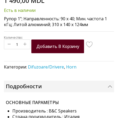
1 490,00 MDL
to
the
Есть в наличии
beginning
of
Рупор 1"; Направленность: 90 x 40; Мин. частота 1
the
кГц; Литой алюминий; 310 х 140 х 124мм
images
gallery
Количество:
Добавить В Корзину
Категории:
Difuzoare/Drivere
,
Horn
Подробности
ОСНОВНЫЕ ПАРАМЕТРЫ
Производитель : B&C Speakers
Страна производитель : Италия