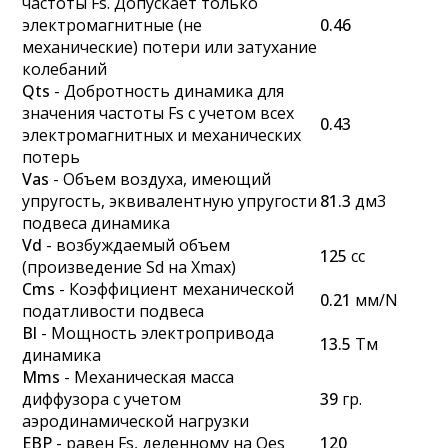
частоты Fs. Допускает только
электромагнитные (не
0.46
механические) потери или затухание
колебаний
Qts
- Добротность динамика для
значения частоты Fs с учетом всех
0.43
электромагнитных и механических
потерь
Vas
- Объем воздуха, имеющий
упругость, эквивалентную упругости
81.3
дм3
подвеса динамика
Vd
- возбуждаемый объем
125
cc
(произведение Sd на Xmax)
Cms
- Коэффициент механической
0.21
мм/N
податливости подвеса
Bl
- Мощность электропривода
13.5
Тм
динамика
Mms
- Механическая масса
диффузора с учетом
39
гр.
аэродинамической нагрузки
EBP
- равен Fs, деленному на Qes
120