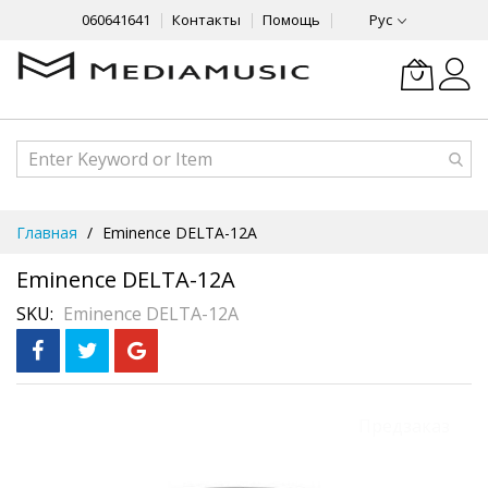
060641641
Контакты
Помощь
Рус
Skip
Главная
Eminence DELTA-12A
to
Content
Eminence DELTA-12A
SKU
Eminence DELTA-12A
Skip
Предзаказ
to
the