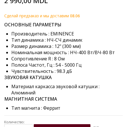
2 990,00 MDL
to
the
beginning
Cделай предзаказ и мы доставим
08.06
of
ОСНОВНЫЕ ПАРАМЕТРЫ
the
images
Производитель : EMINENCE
gallery
Тип динамика : НЧ-СЧ динамик
Размер динамика : 12" (300 мм)
Номинальная мощность : НЧ-400 Вт/ВЧ-80 Вт
Сопротивление R : 8 Ом
Полоса Частот, Гц : 54 - 5000 Гц
Чувствительность : 98.3 дБ
ЗВУКОВАЯ КАТУШКА
Материал каркасса звуковой катушки :
Алюминий
МАГНИТНАЯ СИСТЕМА
Тип магнита : Феррит
Количество: