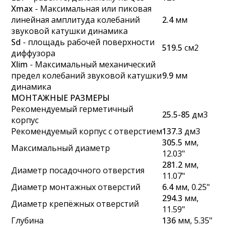
Xmax
- Максимальная или пиковая
линейная амплитуда колебаний
2.4
мм
звуковой катушки динамика
Sd
- площадь рабочей поверхности
519.5
см2
диффузора
Xlim
- Максимальный механический
предел колебаний звуковой катушки
9.9
мм
динамика
МОНТАЖНЫЕ РАЗМЕРЫ
Рекомендуемый герметичный
25.5-85
дм3
корпус
Рекомендуемый корпус с отверстием
137.3
дм3
305.5
мм,
Максимальный диаметр
12.03"
281.2
мм,
Диаметр посадочного отверстия
11.07"
Диаметр монтажных отверстий
6.4
мм, 0.25"
294.3
мм,
Диаметр крепёжных отверстий
11.59"
Глубина
136
мм, 5.35"