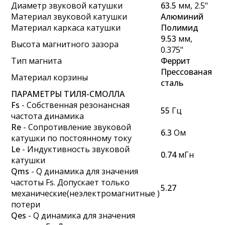
Диаметр звуковой катушки
63
.5
мм, 2.5"
Материал звуковой катушки
Алюминий
Материал каркаса катушки
Полимид
9.53
мм,
Высота магнитного зазора
0.375"
Тип магнита
Феррит
Прессованая
Материал корзины
сталь
ПАРАМЕТРЫ ТИЛЯ-СМОЛЛА
Fs
- Собственная резонансная
55
Гц
частота динамика
Re
- Сопротивление звуковой
6.3
Ом
катушки по постоянному току
Le
- Индуктивность звуковой
0.74
мГн
катушки
Qms
- Q динамика для значения
частоты Fs. Допускает только
5.27
механические(неэлектромагнитные )
потери
Qes
- Q динамика для значения