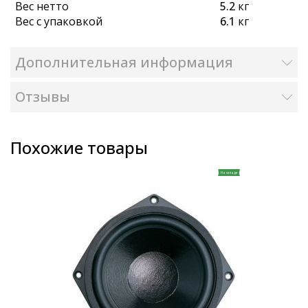
Вес нетто
5.2
кг
Вес с упаковкой
6.1
кг
Дополнительная информация
Отзывы
Похожие товары
На складе
складе