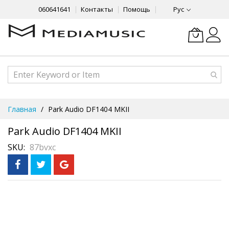
060641641
Контакты
Помощь
Рус
Skip
Главная
Park Audio DF1404 MKII
to
Content
Park Audio DF1404 MKII
SKU
87bvxc
Skip
Рассрочка
3 месяца без %
to
the