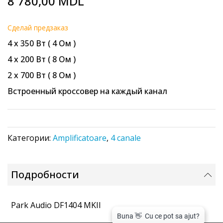
8 780,00 MDL
to
the
beginning
Cделай предзаказ
of
4 х 350 Вт ( 4 Ом )
the
images
4 х 200 Вт ( 8 Ом )
gallery
2 х 700 Вт ( 8 Ом )
Встроенный кроссовер на каждый канал
Категории:
Amplificatoare
,
4 canale
Подробности
Park Audio DF1404 MKII