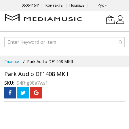
060641641
Контакты
Помощь
Рус
Skip
Главная
Park Audio DF1408 MKII
to
Content
Park Audio DF1408 MKII
SKU
54fhg98a7wsf
Skip
Рассрочка
3 месяца без %
to
the