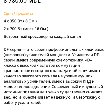
8 780,00 MDL
to
the
beginning
Cделай предзаказ
of
4 х 350 Вт ( 8 Ом )
the
images
2 х 700 Вт (мост 16 Ом )
gallery
Встроенный кроссовер на каждый канал
DF-серия
— это серия профессиональных ключевых
(цифровых) усилителей мощности. Усилители DF-
серии имеют современную схемотехнику «D»
класса с высокой частотой коммутации
транзисторов выходного каскада и обеспечивают
качество звукового сигнала на уровне лучших
аналоговых усилителей, имеют высокий КПД и
малое тепловыделение. Современный импульсный
источник питания не только существенно снижает
вес, но и обеспечивает надежную и безотказную
работу усилителей.