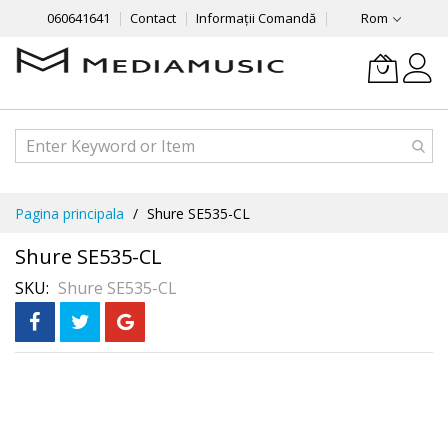
060641641
Contact
Informații Comandă
Rom
Mergeti
Pagina principala
Shure SE535-CL
la
Continut
Shure SE535-CL
SKU
Shure SE535-CL
Skip
În 3 rate
fără dobândă
to
the