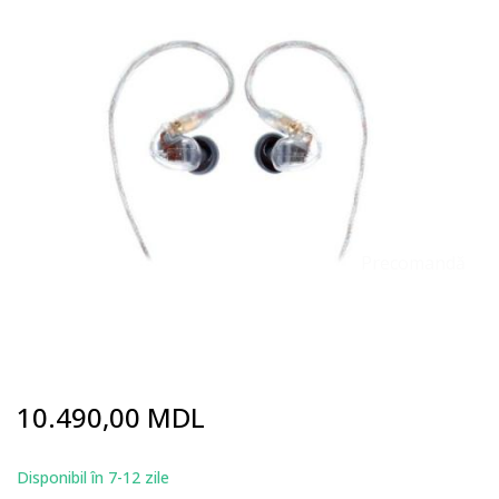
end
of
the
images
gallery
Precomandă
Skip
10.490,00 MDL
to
the
beginning
Disponibil în 7-12 zile
of