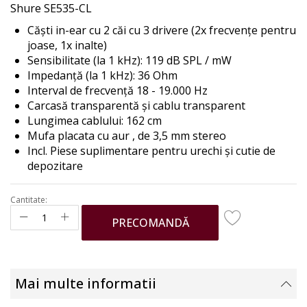
Shure SE535-CL
the
images
Căști in-ear cu 2 căi cu 3 drivere (2x frecvențe pentru
gallery
joase, 1x inalte)
Sensibilitate (la 1 kHz): 119 dB SPL / mW
Impedanță (la 1 kHz): 36 Ohm
Interval de frecvență 18 - 19.000 Hz
Carcasă transparentă și cablu transparent
Lungimea cablului: 162 cm
Mufa placata cu aur , de 3,5 mm stereo
Incl. Piese suplimentare pentru urechi și cutie de
depozitare
Cantitate:
PRECOMANDĂ
Mai multe informatii