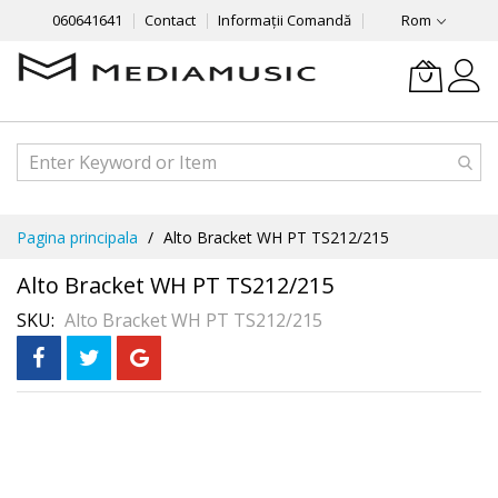
060641641
Contact
Informații Comandă
Rom
Mergeti
Pagina principala
Alto Bracket WH PT TS212/215
la
Continut
Alto Bracket WH PT TS212/215
SKU
Alto Bracket WH PT TS212/215
Skip
În 3 rate
fără dobândă
to
the