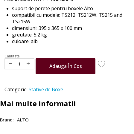
the
suport de perete pentru boxele Alto
images
compatibil cu modele: TS212, TS212W, TS215 and
gallery
TS215W
dimensiuni: 395 x 365 x 100 mm
greutate: 5.2 kg
culoare: alb
Cantitate:
Adauga În Cos
Categorie:
Stative de Boxe
Mai multe informatii
ALTO