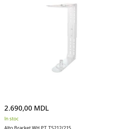
end
of
the
images
gallery
Skip
2.690,00 MDL
to
the
în stoc
beginning
of
Alto Bracket WH PT TS212/215