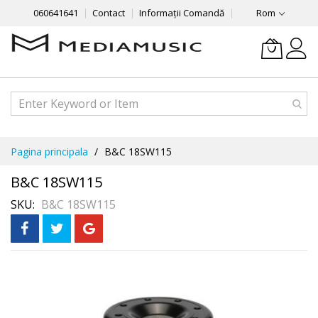
060641641
Contact
Informații Comandă
Rom
Mergeti
Pagina principala
B&C 18SW115
la
Continut
B&C 18SW115
SKU
B&C 18SW115
Skip
to
the