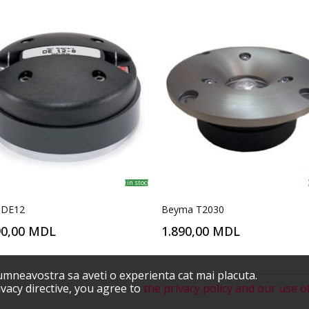
in stoc
 DE12
Beyma T2030
90,00 MDL
1.890,00 MDL
umneavostra sa aveti o experienta cat mai placuta.
vacy directive, you agree to
the privacy policy and our use o