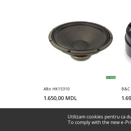
in stoc
Alto HK15310
B&C
1.650,00 MDL
1.6
Utilizam cookies pentru ca d
To comply with the new e-Pri