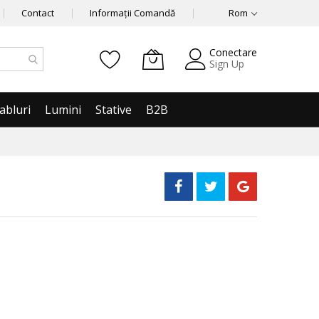
Contact
Informații Comandă
Rom
Conectare
Sign Up
abluri
Lumini
Stative
B2B