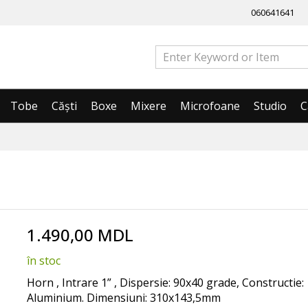
060641641
Tobe
Căști
Boxe
Mixere
Microfoane
Studio
C
1.490,00 MDL
în stoc
Horn , Intrare 1” , Dispersie: 90x40 grade, Constructie:
Aluminium. Dimensiuni: 310x143,5mm