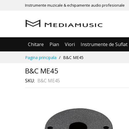
Instrumente muzicale & echipamente audio profesionale
Chitare
Pian
Viori
Instrumente de Suflat
Mergeti
Pagina principala
B&C ME45
la
Continut
B&C ME45
SKU
B&C ME45
Skip
to
the
end
of
the