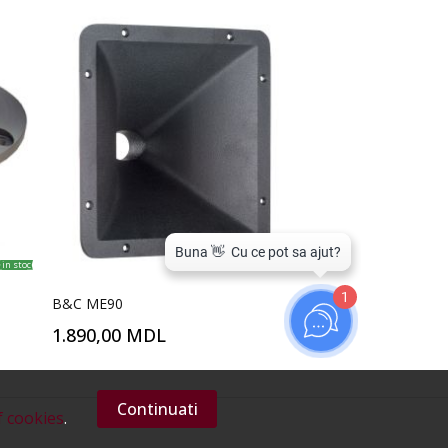
in stoc
in stoc
1
B&C ME90
1.890,00 MDL
Continuati
f cookies
.