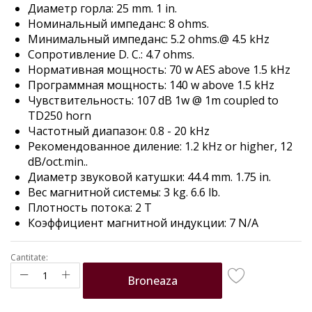
Диаметр горла: 25 mm. 1 in.
the
Номинальный импеданс: 8 ohms.
images
Минимальный импеданс: 5.2 ohms.@ 4.5 kHz
gallery
Сопротивление D. C.: 4.7 ohms.
Нормативная мощность: 70 w AES above 1.5 kHz
Программная мощность: 140 w above 1.5 kHz
Чувствительность: 107 dB 1w @ 1m coupled to
TD250 horn
Частотный диапазон: 0.8 - 20 kHz
Рекомендованное диление: 1.2 kHz or higher, 12
dB/oct.min..
Диаметр звуковой катушки: 44.4 mm. 1.75 in.
Вес магнитной системы: 3 kg. 6.6 lb.
Плотность потока: 2 T
Коэффициент магнитной индукции: 7 N/A
Cantitate:
Broneaza