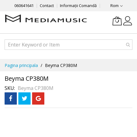
060641641
Contact
Informații Comandă
Rom
Mergeti
Pagina principala
Beyma CP380M
la
Continut
Beyma CP380M
SKU
Beyma CP380M
Skip
to
the