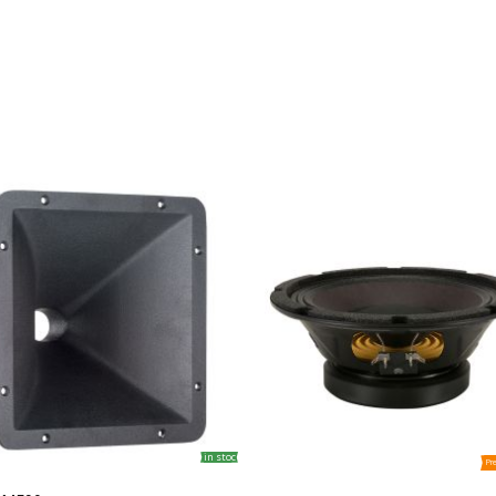
in stoc
Pr