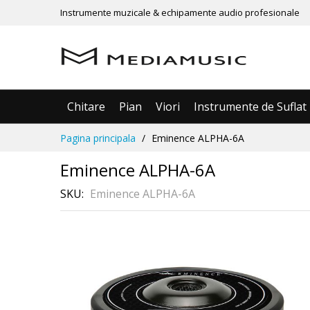
Instrumente muzicale & echipamente audio profesionale
Chitare
Pian
Viori
Instrumente de Suflat
Mergeti
Pagina principala
Eminence ALPHA-6A
la
Continut
Eminence ALPHA-6A
SKU
Eminence ALPHA-6A
Skip
to
the
end
of
the