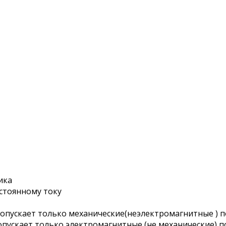
ика
стоянному току
 Допускает только механические(неэлектромагнитные ) 
Допускает только электромагнитные (не механические) 