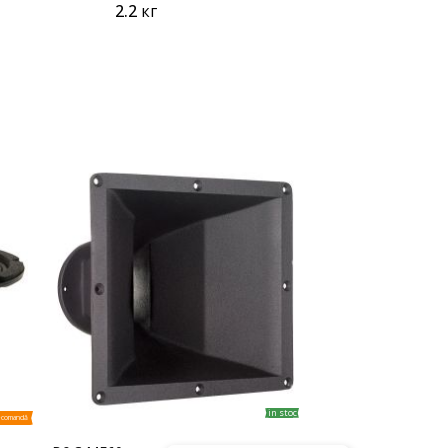
2.2
кг
in stoc
ecomandă