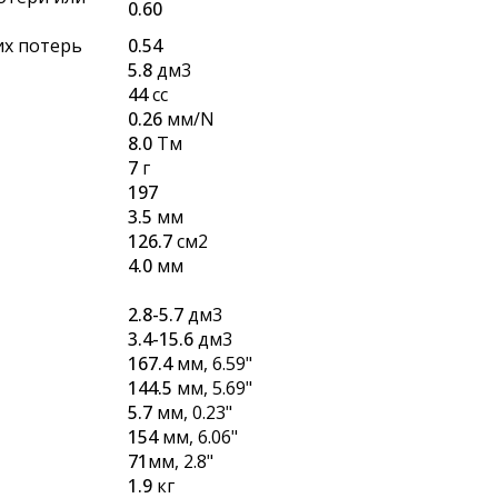
0.60
их потерь
0.54
5.8
дм3
44
cc
0.26
мм/N
8.0
Тм
7
г
197
3.5
мм
126.7
см2
4.0
мм
2.8-5.7
дм3
3.4-15.6
дм3
167.4
мм, 6.59"
144.5
мм, 5.69"
5.7
мм, 0.23"
154
мм, 6.06"
71
мм, 2.8"
1.9
кг