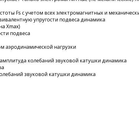
стоты Fs с учетом всех электромагнитных и механическ
квивалентную упругости подвеса динамика
на Xmax)
сти подвеса
том аэродинамической нагрузки
 амплитуда колебаний звуковой катушки динамика
ра
колебаний звуковой катушки динамика