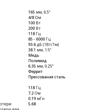
165
мм, 6.5"
4/8
Ом
100
Вт
200
Вт
118
Гц
85 - 6000
Гц
93.6
дБ (1Вт/1м)
38.1
мм, 1.5"
Медь
Полимид
6.35
мм, 0.25"
Феррит
Прессованая сталь
118
Гц
7.2
Ом
0.19
мГн
потери
5.68
потери или