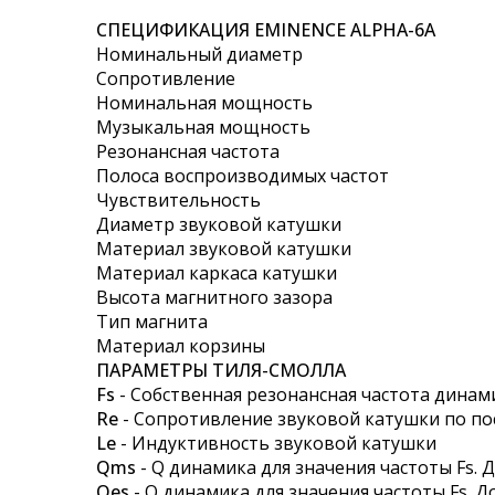
images
СПЕЦИФИКАЦИЯ EMINENCE ALPHA-6A
gallery
Номинальный диаметр
Сопротивление
Номинальная мощность
Музыкальная мощность
Резонансная частота
Полоса воспроизводимых частот
Чувствительность
Диаметр звуковой катушки
Материал звуковой катушки
Материал каркаса катушки
Высота магнитного зазора
Тип магнита
Материал корзины
ПАРАМЕТРЫ ТИЛЯ-СМОЛЛА
Fs
- Собственная резонансная частота динам
Re
- Сопротивление звуковой катушки по по
Le
- Индуктивность звуковой катушки
Qms
- Q динамика для значения частоты Fs.
Qes
- Q динамика для значения частоты Fs. 