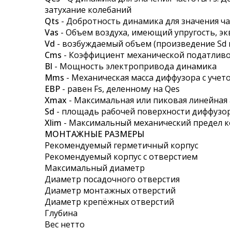
затухание колебаний
Qts
- Добротность динамика для значения ча
Vas
- Объем воздуха, имеющий упругость, э
Vd
- возбуждаемый объем (произведение Sd 
Cms
- Коэффициент механической податливо
Bl
- Мощность электропривода динамика
Mms
- Механическая масса диффузора с уче
EBP
- равен Fs, деленному на Qes
Xmax
- Максимальная или пиковая линейная
Sd
- площадь рабочей поверхности диффузо
Xlim
- Максимальный механический предел 
МОНТАЖНЫЕ РАЗМЕРЫ
Рекомендуемый герметичный корпус
Рекомендуемый корпус с отверстием
Максимальный диаметр
Диаметр посадочного отверстия
Диаметр монтажных отверстий
Диаметр крепёжных отверстий
Глубина
Вес нетто