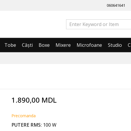
060641641
Tobe
Căști
Boxe
Mixere
Microfoane
Studio
C
1.890,00 MDL
Precomanda
PUTERE RMS:
100 W