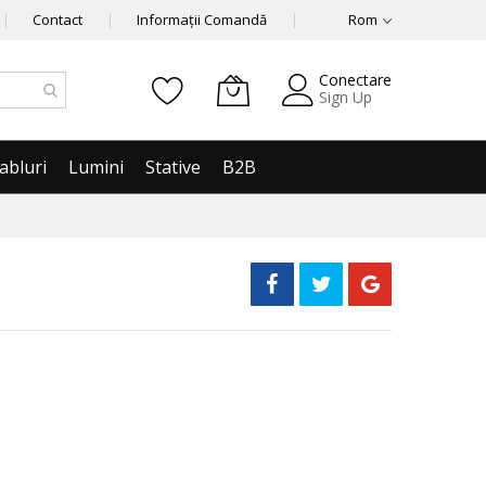
Contact
Informații Comandă
Rom
Conectare
Sign Up
abluri
Lumini
Stative
B2B